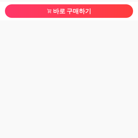
바로 구매하기
메뉴 내비게이션
고객 권익
고객 서비스
회사소개
Follow Us