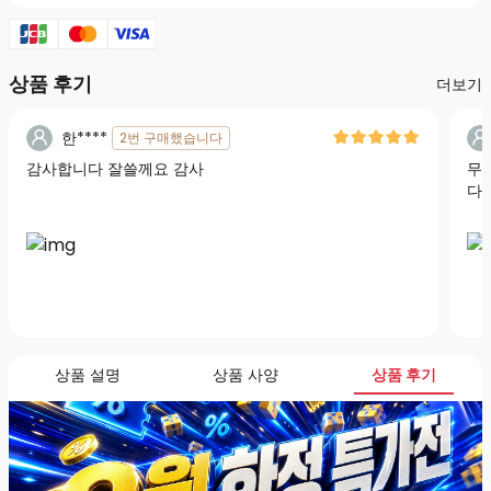
상품 후기
더보기
한****
2번 구매했습니다
감사합니다 잘쓸께요 감사
무
다
상품 설명
상품 사양
상품 후기