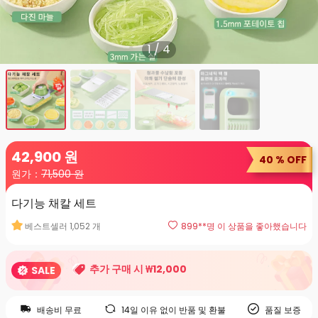
1
/
4
42,900
원
40 % OFF
원가：
71,500
원
다기능 채칼 세트
베스트셀러
1,052
개
899
**명 이 상품을 좋아했습니다
추가 구매 시 ₩12,000
SALE
배송비 무료
14일 이유 없이 반품 및 환불
품질 보증